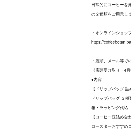
日常的にコーヒーを
の２種類をご用意し
・オンラインショップ
https://coffeebotan.b
・店頭、メール等での
《店頭受け取り・4月
●内容
【ドリップバッグ 詰
ドリップバッグ ３種類
箱・ラッピング代込 (
【コーヒー豆詰め
ロースターおすすめコー