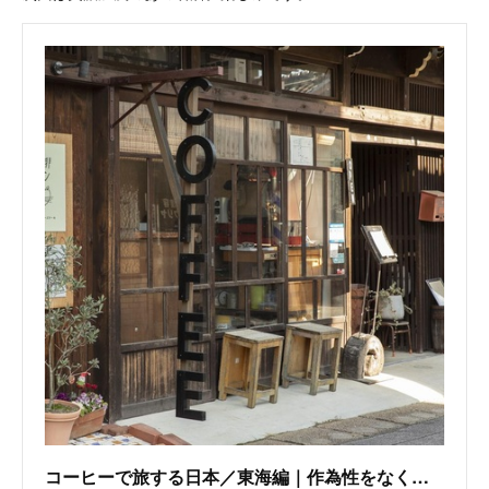
コーヒーで旅する日本／東海編｜作為性をなくした「ええ加減」なコーヒーを目指す。「珈琲ボタン」(1/2)｜ウォーカープラス