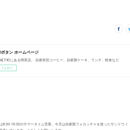
琲ボタン ホームページ
城下町にある喫茶店。 自家焙煎コーヒー、自家製ケーキ、ランチ、軽食など
フォロー
は8:30-16:30のサマータイム営業。今月は自家製フォカッチャを使ったサンドウィ
提供しています。よろしくお願いします。