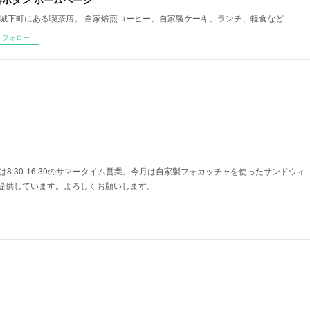
城下町にある喫茶店。 自家焙煎コーヒー、自家製ケーキ、ランチ、軽食など
フォロー
は8:30-16:30のサマータイム営業。今月は自家製フォカッチャを使ったサンドウィ
提供しています。よろしくお願いします。