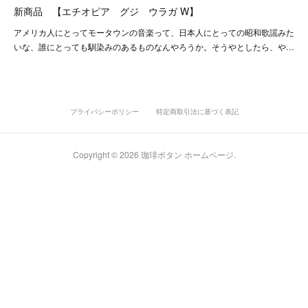
新商品 【エチオピア グジ ウラガ W】
アメリカ人にとってモータウンの音楽って、日本人にとっての昭和歌謡みた
いな、誰にとっても馴染みのあるものなんやろうか。そうやとしたら、や…
プライバシーポリシー
特定商取引法に基づく表記
Copyright ©
2026
珈琲ボタン ホームページ
.