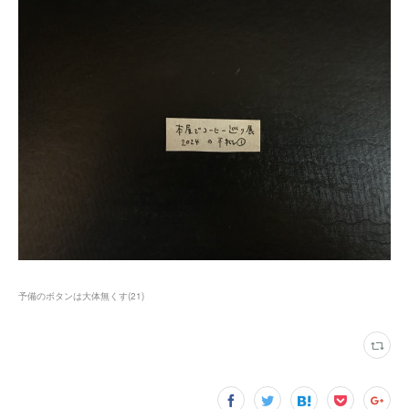
予備のボタンは大体無くす
(
21
)