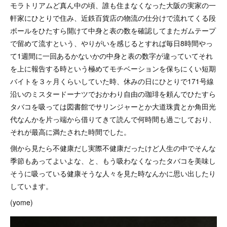
モラトリアムど真ん中の頃、誰も住まなくなった大阪の実家の一
軒家にひとりで住み、近鉄百貨店の物流の仕分けで流れてくる段
ボールをひたすら開けて中身と表の数を確認してまたガムテープ
で留めて流すという、やりがいを感じるとすれば毎日8時間やっ
て1週間に一回あるかないかの中身と表の数字が違っていてそれ
を上に報告する時という極めてモチベーションを保ちにくい短期
バイトを３ヶ月くらいしていた時、休みの日にひとりで171号線
沿いのミスタードーナツでおかわり自由の珈琲を頼んでひたすら
タバコを吸っては図書館でサリンジャーとか大道珠貴とか角田光
代なんかを片っ端から借りてきて読んで何時間も過ごしており、
それが最高に満たされた時間でした。
側から見たら不健康だし実際不健康だったけど人生の中でそんな
季節もあってよいよな、と、もう吸わなくなったタバコを美味し
そうに吸っている健康そうな人々を見た時なんかに思い出したり
しています。
(yome)