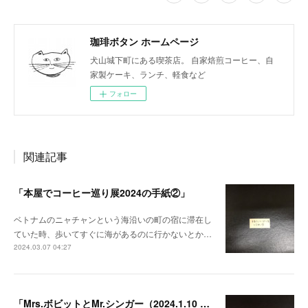
珈琲ボタン ホームページ
犬山城下町にある喫茶店。 自家焙煎コーヒー、自
家製ケーキ、ランチ、軽食など
フォロー
関連記事
「本屋でコーヒー巡り展2024の手紙②」
ベトナムのニャチャンという海沿いの町の宿に滞在し
ていた時、歩いてすぐに海があるのに行かないとか…
2024.03.07 04:27
「Mrs.ボビットとMr.シンガー（2024.1.10 instagramとその続き）」