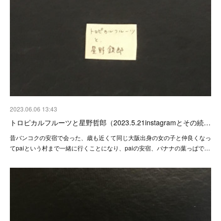
2023.06.06 13:43
トロピカルフルーツと星野哲郎（2023.5.21instagramとその続…
昔バンコクの安宿で会った、歳も近くて同じ大阪出身の女の子と仲良くなっ
てpaiという村まで一緒に行くことになり、paiの安宿、バナナの葉っぱで…