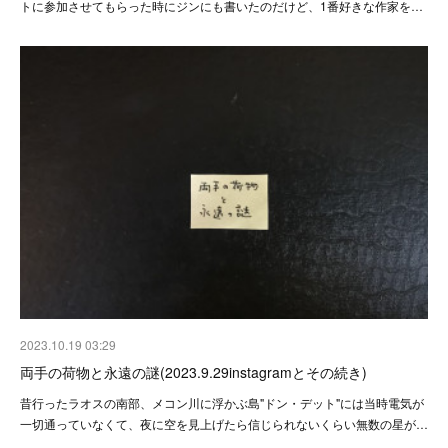
トに参加させてもらった時にジンにも書いたのだけど、1番好きな作家を…
2023.10.19 03:29
両手の荷物と永遠の謎(2023.9.29instagramとその続き)
昔行ったラオスの南部、メコン川に浮かぶ島"ドン・デット"には当時電気が
一切通っていなくて、夜に空を見上げたら信じられないくらい無数の星が…