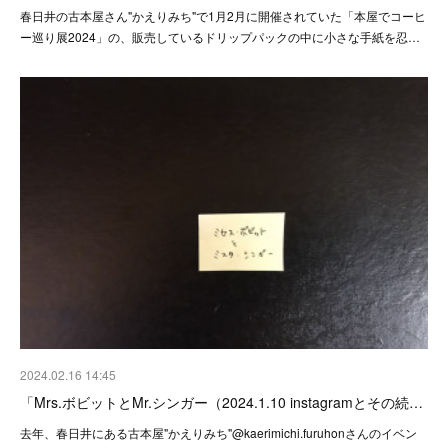
春日井の古本屋さん"かえりみち"で1月2月に開催されていた「本屋でコーヒ
ー巡り展2024」の、販売しているドリップパックの中に小さな手紙を忍…
2024.02.16 14:45
「Mrs.ボビットとMr.シンガー（2024.1.10 instagramとその続…
去年、春日井にある古本屋"かえりみち"@kaerimichi.furuhonさんのイベン