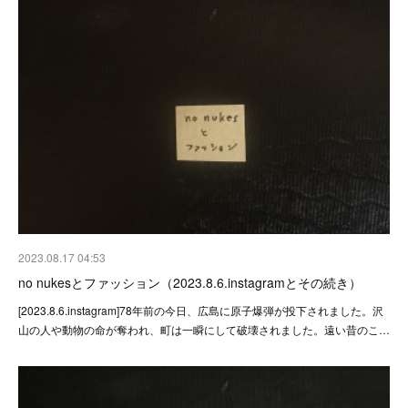
2023.08.17 04:53
no nukesとファッション（2023.8.6.instagramとその続き）
[2023.8.6.instagram]78年前の今日、広島に原子爆弾が投下されました。沢
山の人や動物の命が奪われ、町は一瞬にして破壊されました。遠い昔のこ…