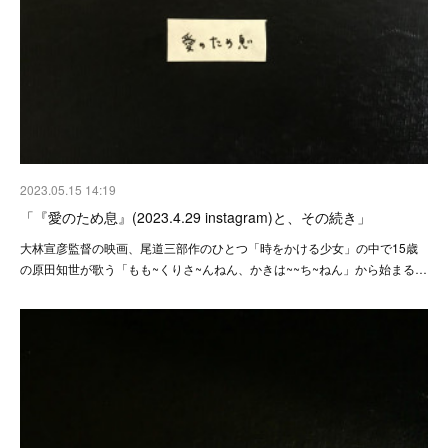
2023.05.15 14:19
「『愛のため息』(2023.4.29 instagram)と、その続き」
大林宣彦監督の映画、尾道三部作のひとつ「時をかける少女」の中で15歳
の原田知世が歌う「もも~くりさ~んねん、かきは~~ち~ねん」から始まる…